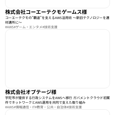
株式会社コーエーテクモゲームス様
コーエーテクモの"覇道"を支えるAWS活用術 〜新旧テクノロジーを適
材適所に〜
#AWS
#ゲーム・エンタメ
#技術支援
株式会社オプテージ様
宇陀市が提供する行政システムをAWSへ移行 ガバメントクラウド初案
件でネットワークとAWS運用を共同で支えた取り組み
#AWS
#情報通信・IT
#教育・公共・自治体
#技術支援