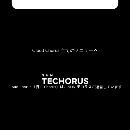
Cloud Chorus 全てのメニュー
AWS 総合支援
AWS請求代行サービス
8%割引・10％割引・個別割引プラン
Cloud Chorus（旧 C-Chorus）は、NHN テコラスが運営しています
統合管理プラン
定額チケットプラン（教育・公共機関向け）
エンタープライズプラン
利用約款
資金決済法
商標について
個人情報保護方針
直接契約プラン
情報セキュリティポリシー
ISMS認証
責任あるAI活用ポリシー
AWSのマネージドサービス