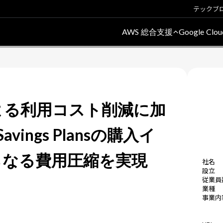
テックブ
AWS 総合支援
Google Cl
よる利用コスト削減に加
Savings Plansの購入イ
らなる費用圧縮を実現
社名
設立
従業員
業種
事業内