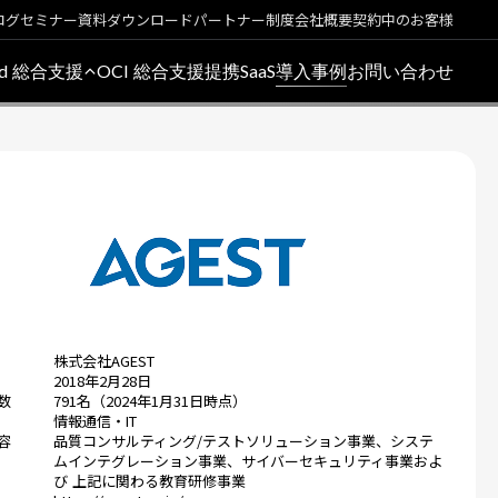
ログ
セミナー
資料ダウンロード
パートナー制度
会社概要
契約中のお客様
oud 総合支援
OCI 総合支援
提携SaaS
導入事例
お問い合わせ
株式会社AGEST
2018年2月28日
数
791名（2024年1月31日時点）
情報通信・IT
容
品質コンサルティング/テストソリューション事業、システ
ムインテグレーション事業、サイバーセキュリティ事業およ
び 上記に関わる教育研修事業